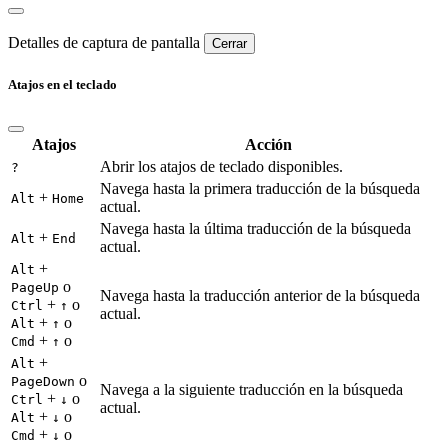
Detalles de captura de pantalla
Cerrar
Atajos en el teclado
Atajos
Acción
Abrir los atajos de teclado disponibles.
?
Navega hasta la primera traducción de la búsqueda
+
Alt
Home
actual.
Navega hasta la última traducción de la búsqueda
+
Alt
End
actual.
+
Alt
o
PageUp
Navega hasta la traducción anterior de la búsqueda
+
o
Ctrl
↑
actual.
+
o
Alt
↑
+
o
Cmd
↑
+
Alt
o
PageDown
Navega a la siguiente traducción en la búsqueda
+
o
Ctrl
↓
actual.
+
o
Alt
↓
+
o
Cmd
↓