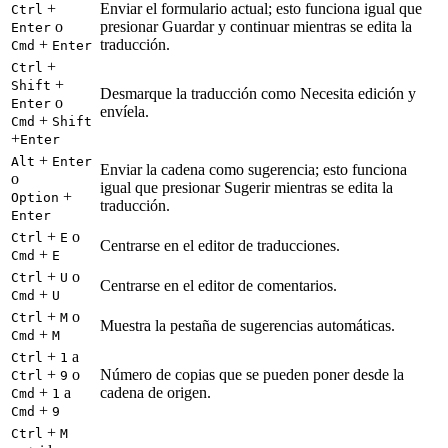
+
Enviar el formulario actual; esto funciona igual que
Ctrl
o
presionar Guardar y continuar mientras se edita la
Enter
+
traducción.
Cmd
Enter
+
Ctrl
+
Shift
Desmarque la traducción como Necesita edición y
o
Enter
envíela.
+
Cmd
Shift
+
Enter
+
Alt
Enter
Enviar la cadena como sugerencia; esto funciona
o
igual que presionar Sugerir mientras se edita la
+
Option
traducción.
Enter
+
o
Ctrl
E
Centrarse en el editor de traducciones.
+
Cmd
E
+
o
Ctrl
U
Centrarse en el editor de comentarios.
+
Cmd
U
+
o
Ctrl
M
Muestra la pestaña de sugerencias automáticas.
+
Cmd
M
+
a
Ctrl
1
+
o
Número de copias que se pueden poner desde la
Ctrl
9
+
a
cadena de origen.
Cmd
1
+
Cmd
9
+
Ctrl
M