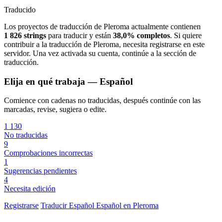
Traducido
Los proyectos de traducción de Pleroma actualmente contienen
1 826 strings
para traducir y están
38,0% completos
. Si quiere
contribuir a la traducción de Pleroma, necesita registrarse en este
servidor. Una vez activada su cuenta, continúe a la sección de
traducción.
Elija en qué trabaja — Español
Comience con cadenas no traducidas, después continúe con las
marcadas, revise, sugiera o edite.
1 130
No traducidas
9
Comprobaciones incorrectas
1
Sugerencias pendientes
4
Necesita edición
Registrarse
Traducir
Español
Español en Pleroma