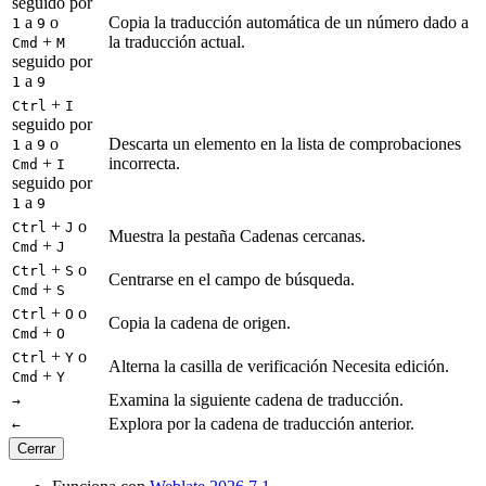
seguido por
a
o
Copia la traducción automática de un número dado a
1
9
+
la traducción actual.
Cmd
M
seguido por
a
1
9
+
Ctrl
I
seguido por
a
o
Descarta un elemento en la lista de comprobaciones
1
9
+
incorrecta.
Cmd
I
seguido por
a
1
9
+
o
Ctrl
J
Muestra la pestaña Cadenas cercanas.
+
Cmd
J
+
o
Ctrl
S
Centrarse en el campo de búsqueda.
+
Cmd
S
+
o
Ctrl
O
Copia la cadena de origen.
+
Cmd
O
+
o
Ctrl
Y
Alterna la casilla de verificación Necesita edición.
+
Cmd
Y
Examina la siguiente cadena de traducción.
→
Explora por la cadena de traducción anterior.
←
Cerrar